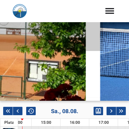
Startseite
Aktuelles
Vorstand & Trainer
Dokumente
Mannschaften
Platzbuchung Halle
Gastronomie & Sponsoren